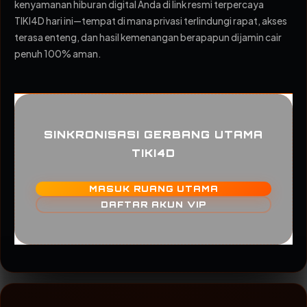
kenyamanan hiburan digital Anda di link resmi terpercaya
TIKI4D hari ini—tempat di mana privasi terlindungi rapat, akses
terasa enteng, dan hasil kemenangan berapapun dijamin cair
penuh 100% aman.
SINKRONISASI GERBANG UTAMA
TIKI4D
MASUK RUANG UTAMA
DAFTAR AKUN VIP