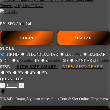
BY:
SEO Abal abal
LOGIN
DAFTAR
STYLE
TIKI4D
TTIKI4D DAFTAR
slot online
BANDAR
SLOT
slot online 4D
slot online 5D
BANDAR slot online
SIZE
VIEW SIZE CHART
VIEW SIZE CHART
2D
3D
4D
5D
QUANTITY
-
+
TIKI4D | Ruang Nyaman Akses Situs Toto & Slot Online Terpercaya