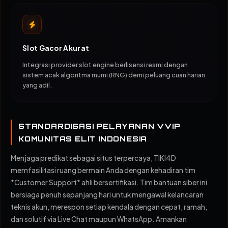
Slot Gacor Akurat
Integrasi provider slot engine berlisensi resmi dengan
sistem acak algoritma murni (RNG) demi peluang cuan harian
yang adil.
STANDARDISASI PELAYANAN VVIP
KOMUNITAS ELIT INDONESIA
Menjaga predikat sebagai situs terpercaya, TIKI4D
memfasilitasi ruang bermain Anda dengan kehadiran tim
*Customer Support* ahli bersertifikasi. Tim bantuan siber ini
bersiaga penuh sepanjang hari untuk mengawal kelancaran
teknis akun, merespon setiap kendala dengan cepat, ramah,
dan solutif via Live Chat maupun WhatsApp. Amankan