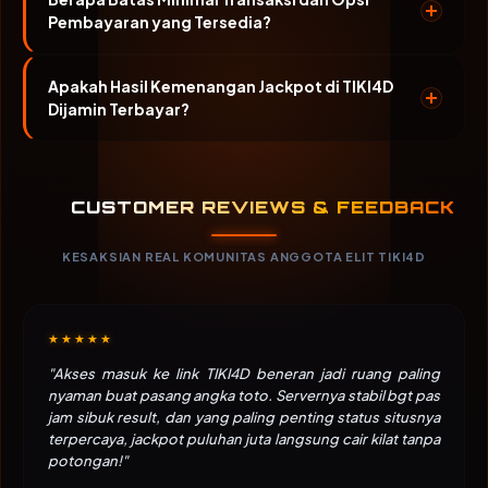
kriptografi berlapis SSL 256-Bit tingkat militer yang
Pembayaran yang Tersedia?
bertugas mengisolasi seluruh berkas profil, riwayat mutasi
finansial, dan kata sandi pemain secara mutlak dari
Ruang nyaman TIKI4D dapat diakses dengan komitmen
Apakah Hasil Kemenangan Jackpot di TIKI4D
kebocoran data siber.
modal yang sangat terjangkau, yakni minimal Rp 10.000 saja.
Kami menyediakan fasilitas gerbang otomatisasi Instant
Dijamin Terbayar?
Gate yang mendukung proses QRIS 1 detik, integrasi
dompet digital populer, serta jaringan perbankan lokal
Tentu saja. Sebagai situs toto & slot online terpercaya,
terbesar Indonesia.
TIKI4D menjamin pencairan seluruh dana kemenangan
member secara utuh dan transparan. Berapapun nilai nominal
CUSTOMER REVIEWS & FEEDBACK
jackpot yang Anda dapatkan harian, saldo akan langsung
dicairkan lunas ke rekening tujuan di bawah durasi 3 menit.
KESAKSIAN REAL KOMUNITAS ANGGOTA ELIT TIKI4D
★★★★★
"Akses masuk ke link TIKI4D beneran jadi ruang paling
nyaman buat pasang angka toto. Servernya stabil bgt pas
jam sibuk result, dan yang paling penting status situsnya
terpercaya, jackpot puluhan juta langsung cair kilat tanpa
potongan!"