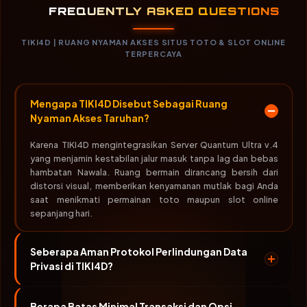
FREQUENTLY ASKED QUESTIONS
TIKI4D | RUANG NYAMAN AKSES SITUS TOTO & SLOT ONLINE
TERPERCAYA
Mengapa TIKI4D Disebut Sebagai Ruang
Nyaman Akses Taruhan?
Karena TIKI4D mengintegrasikan Server Quantum Ultra v.4
yang menjamin kestabilan jalur masuk tanpa lag dan bebas
hambatan Nawala. Ruang bermain dirancang bersih dari
distorsi visual, memberikan kenyamanan mutlak bagi Anda
saat menikmati permainan toto maupun slot online
sepanjang hari.
Seberapa Aman Protokol Perlindungan Data
Privasi di TIKI4D?
Keamanan anggota adalah pilar utama reputasi kami
Berapa Batas Minimal Transaksi dan Opsi
sebagai situs terpercaya. TIKI4D mengadopsi sistem