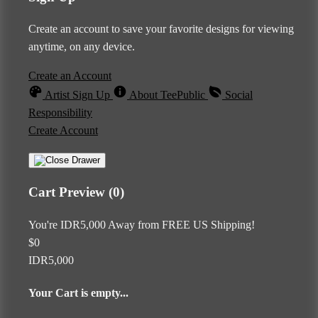
Create an account to save your favorite designs for viewing
anytime, on any device.
Create an Account
Artist Sign Up
About TeePublic
Social
Responsibility
Create Account
Cart Preview (0)
You're
IDR5,000
Away from
FREE US Shipping!
$0
IDR5,000
Your Cart is empty...