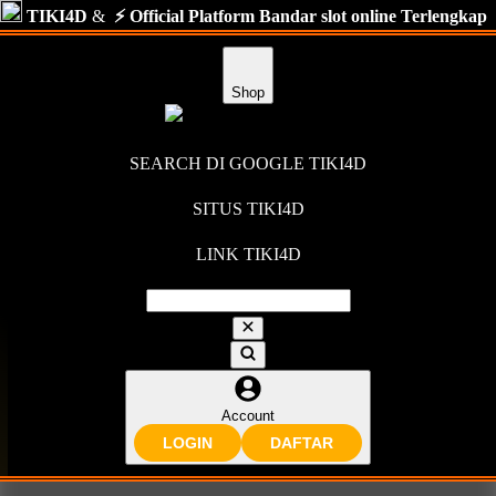
TIKI4D
&
⚡️ Official Platform Bandar slot online Terlengkap
Shop
SEARCH DI GOOGLE TIKI4D
SITUS TIKI4D
LINK TIKI4D
Account
LOGIN
DAFTAR